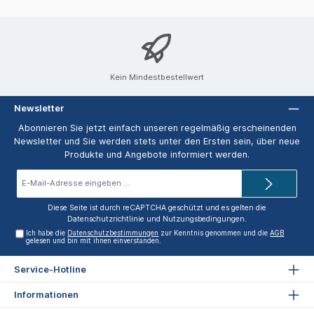
Kein Mindestbestellwert
Newsletter
Abonnieren Sie jetzt einfach unseren regelmäßig erscheinenden
Newsletter und Sie werden stets unter den Ersten sein, über neue
Produkte und Angebote informiert werden.
E-
Mail-
Adresse*
Diese Seite ist durch reCAPTCHA geschützt und es gelten die
Datenschutzrichtlinie
und
Nutzungsbedingungen
.
Ich habe die
Datenschutzbestimmungen
zur Kenntnis genommen und die
AGB
gelesen und bin mit ihnen einverstanden.
Service-Hotline
Informationen