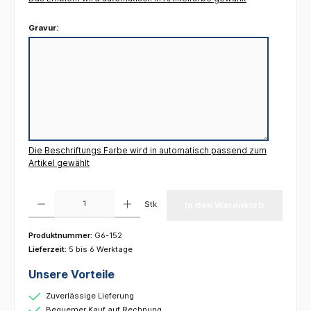
Gravur:
Die Beschriftungs Farbe wird in automatisch passend zum
Artikel gewählt
Produkt Anzahl: Gib den gewünschten Wert ein oder benutze die Schaltflächen um die 
Stk
In den Warenkorb
Produktnummer:
G6-152
Lieferzeit:
5 bis 6 Werktage
Unsere Vorteile
Zuverlässige Lieferung
Bequemer Kauf auf Rechnung