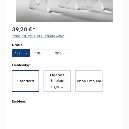
39,20 €*
Preise inkl. MwSt. zzgl. Versandkosten
auswählen
Größe
152mm
178mm
203mm
Emblemtyp:
Eigenes
Emblem
Standard
ohne Emblem
+ 1,00 €
Emblem: