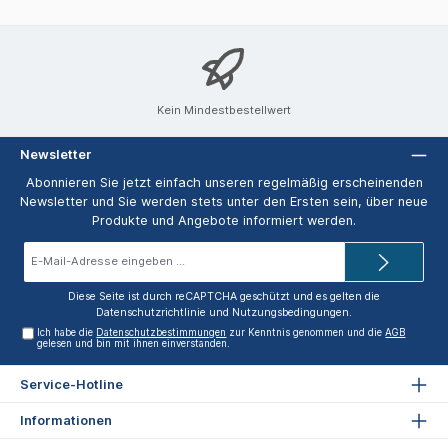
Kein Mindestbestellwert
Newsletter
Abonnieren Sie jetzt einfach unseren regelmäßig erscheinenden
Newsletter und Sie werden stets unter den Ersten sein, über neue
Produkte und Angebote informiert werden.
E-
Mail-
Adresse*
Diese Seite ist durch reCAPTCHA geschützt und es gelten die
Datenschutzrichtlinie
und
Nutzungsbedingungen
.
Ich habe die
Datenschutzbestimmungen
zur Kenntnis genommen und die
AGB
gelesen und bin mit ihnen einverstanden.
Service-Hotline
Informationen