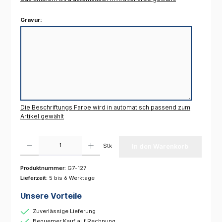
Gravur:
Die Beschriftungs Farbe wird in automatisch passend zum
Artikel gewählt
Produkt Anzahl: Gib den gewünschten Wert ein oder benutze die Schaltflächen um die 
Stk
In den Warenkorb
Produktnummer:
G7-127
Lieferzeit:
5 bis 6 Werktage
Unsere Vorteile
Zuverlässige Lieferung
Bequemer Kauf auf Rechnung