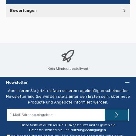
Bewertungen
Kein Mindestbestellwert
Newsletter
Abonnieren Sie jetzt einfach unseren regelmäßig erscheinenden
Newsletter und Sie werden stets unter den Ersten sein, über neue
Produkte und Angebote informiert werden.
E-
Mail-
Adresse*
Diese Seite ist durch reCAPTCHA geschützt und es gelten die
Datenschutzrichtlinie
und
Nutzungsbedingungen
.