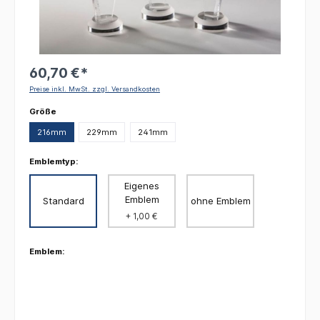
60,70 €*
Preise inkl. MwSt. zzgl. Versandkosten
auswählen
Größe
216mm
229mm
241mm
Emblemtyp:
Eigenes
Emblem
Standard
ohne Emblem
+ 1,00 €
Emblem: