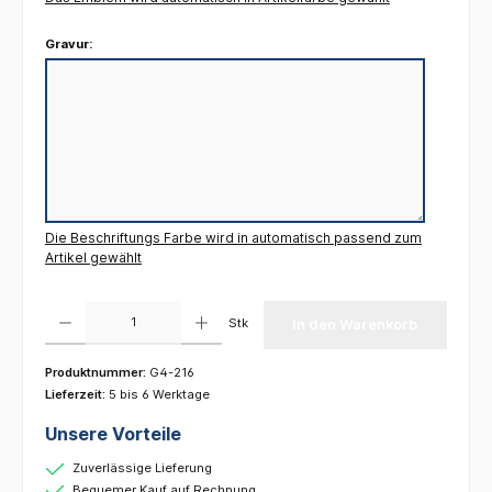
Gravur:
Die Beschriftungs Farbe wird in automatisch passend zum
Artikel gewählt
Produkt Anzahl: Gib den gewünschten Wert ein oder benutze die Schaltflächen um die 
Stk
In den Warenkorb
Produktnummer:
G4-216
Lieferzeit:
5 bis 6 Werktage
Unsere Vorteile
Zuverlässige Lieferung
Bequemer Kauf auf Rechnung