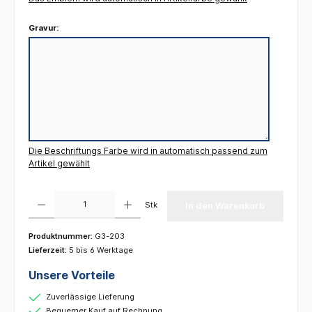
Gravur:
Die Beschriftungs Farbe wird in automatisch passend zum
Artikel gewählt
Produkt Anzahl: Gib den gewünschten Wert ein oder benutze die Schaltflächen um die 
Stk
In den Warenkorb
Produktnummer:
G3-203
Lieferzeit:
5 bis 6 Werktage
Unsere Vorteile
Zuverlässige Lieferung
Bequemer Kauf auf Rechnung