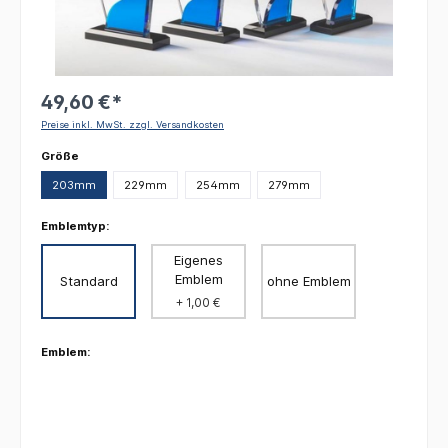
49,60 €*
Preise inkl. MwSt. zzgl. Versandkosten
auswählen
Größe
203mm
229mm
254mm
279mm
Emblemtyp:
Eigenes
Emblem
Standard
ohne Emblem
+ 1,00 €
Emblem: