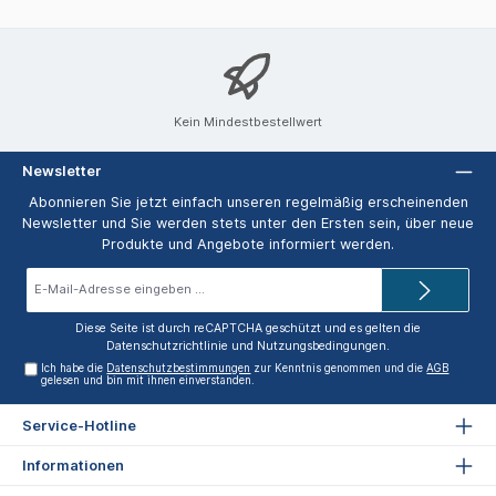
Kein Mindestbestellwert
Newsletter
Abonnieren Sie jetzt einfach unseren regelmäßig erscheinenden
Newsletter und Sie werden stets unter den Ersten sein, über neue
Produkte und Angebote informiert werden.
E-
Mail-
Adresse*
Diese Seite ist durch reCAPTCHA geschützt und es gelten die
Datenschutzrichtlinie
und
Nutzungsbedingungen
.
Ich habe die
Datenschutzbestimmungen
zur Kenntnis genommen und die
AGB
gelesen und bin mit ihnen einverstanden.
Service-Hotline
Informationen