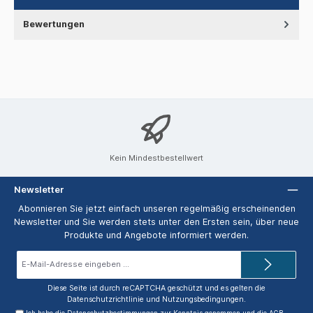
Bewertungen
Kein Mindestbestellwert
Newsletter
Abonnieren Sie jetzt einfach unseren regelmäßig erscheinenden
Newsletter und Sie werden stets unter den Ersten sein, über neue
Produkte und Angebote informiert werden.
E-
Mail-
Adresse*
Diese Seite ist durch reCAPTCHA geschützt und es gelten die
Datenschutzrichtlinie
und
Nutzungsbedingungen
.