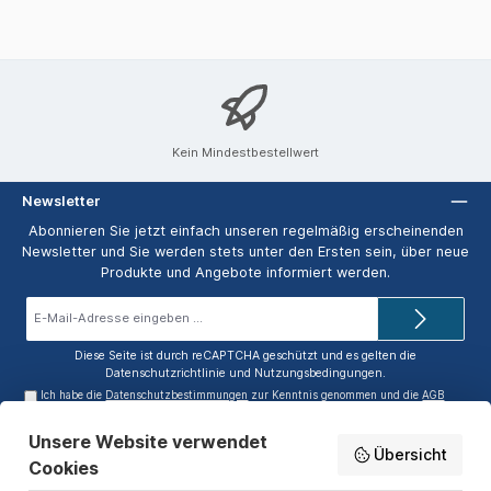
Kein Mindestbestellwert
Newsletter
Abonnieren Sie jetzt einfach unseren regelmäßig erscheinenden
Newsletter und Sie werden stets unter den Ersten sein, über neue
Produkte und Angebote informiert werden.
E-
Mail-
Adresse*
Diese Seite ist durch reCAPTCHA geschützt und es gelten die
Datenschutzrichtlinie
und
Nutzungsbedingungen
.
Ich habe die
Datenschutzbestimmungen
zur Kenntnis genommen und die
AGB
gelesen und bin mit ihnen einverstanden.
Unsere Website verwendet
Service-Hotline
Übersicht
Cookies