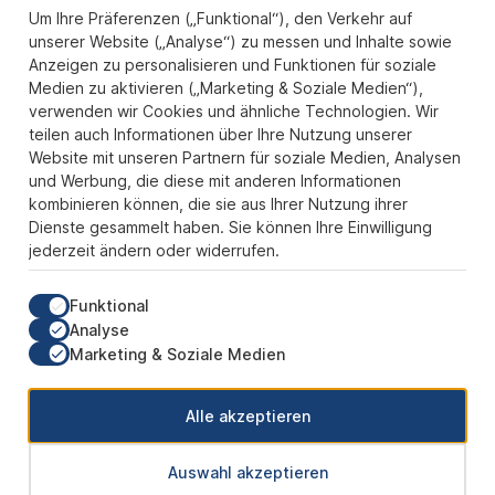
Informationen
Um Ihre Präferenzen („Funktional“), den Verkehr auf
unserer Website („Analyse“) zu messen und Inhalte sowie
Zahlungs- und Versandarten
Anzeigen zu personalisieren und Funktionen für soziale
Sicher Einkaufen
Medien zu aktivieren („Marketing & Soziale Medien“),
verwenden wir Cookies und ähnliche Technologien. Wir
Über uns
teilen auch Informationen über Ihre Nutzung unserer
Der Pokal & Vereinsbedarf Onlineshop PokalExpress in Marl ist
Website mit unseren Partnern für soziale Medien, Analysen
Ihr Spezialist für Pokale, Medaillen und Trophäen aus Glas und
und Werbung, die diese mit anderen Informationen
Resin, mit einem Fokus auf Säulenpokalen. Unser herausragender
kombinieren können, die sie aus Ihrer Nutzung ihrer
Kundenservice zeichnet sich durch Schnelligkeit und
Dienste gesammelt haben. Sie können Ihre Einwilligung
Zuverlässigkeit aus, um jedem Anlass gerecht zu werden. Wir
jederzeit ändern oder widerrufen.
verstehen die Bedeutung jedes besonderen Moments und bieten
neben einer breiten Produktvielfalt einen Service, der Ihre
Erwartungen übertrifft. Ob online oder in unserem Showroom, bei
Funktional
PokalExpress erwartet Sie Qualität, die begeistert, und ein
Analyse
Kundenerlebnis, das überzeugt.
Marketing & Soziale Medien
Unsere Communities
Alle akzeptieren
Auswahl akzeptieren