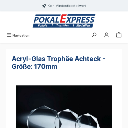
Einwilligungsdialog geöffnet
alt springen
Kein Mindestbestellwert
Navigation
Acryl-Glas Trophäe Achteck -
Größe: 170mm
Bildergalerie überspringen