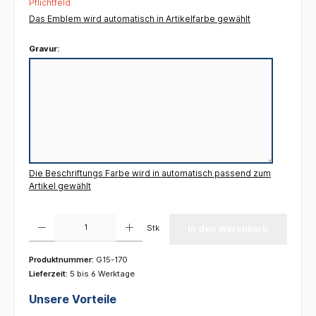
Pflichtfeld
Das Emblem wird automatisch in Artikelfarbe gewählt
Gravur:
Die Beschriftungs Farbe wird in automatisch passend zum
Artikel gewählt
Produkt Anzahl: Gib den gewünschten Wert ein oder benutze die Schaltflächen um die 
Stk
In den Warenkorb
Produktnummer:
G15-170
Lieferzeit:
5 bis 6 Werktage
Unsere Vorteile