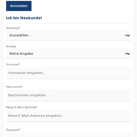
Anmelden
Ich bin Neukunde!
Persönliche Informationen
Kontotyp*
Anrede
Vorname*
Nachname*
Neue E-Mail-Adresse*
Passwort*