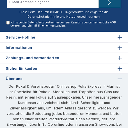
Mail-
Adresse*
Diese Seite ist durch reCAPTCHA geschützt und es gelten die
Datenschutzrichtlinie
und
Nutzungsbedingungen
.
Ich habe die
Datenschutzbestimmungen
zur Kenntnis genommen und die
AGB
gelesen und bin mit ihnen einverstanden.
Service-Hotline
Informationen
Zahlungs- und Versandarten
Sicher Einkaufen
Über uns
Der Pokal & Vereinsbedarf Onlineshop PokalExpress in Marl ist
Ihr Spezialist für Pokale, Medaillen und Trophäen aus Glas und
Resin, mit einem Fokus auf Säulenpokalen. Unser herausragender
Kundenservice zeichnet sich durch Schnelligkeit und
Zuverlässigkeit aus, um jedem Anlass gerecht zu werden. Wir
verstehen die Bedeutung jedes besonderen Moments und bieten
neben einer breiten Produktvielfalt einen Service, der Ihre
Erwartungen übertrifft. Ob online oder in unserem Showroom, bei