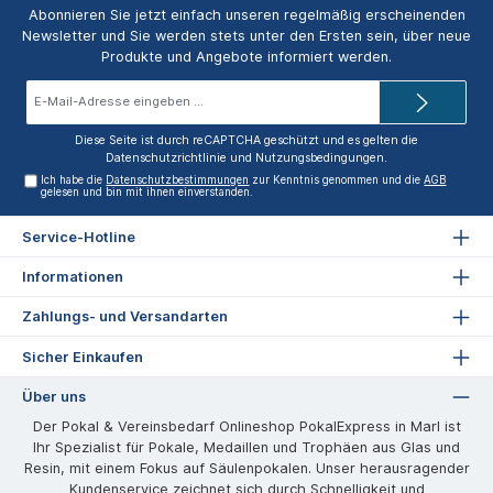
Abonnieren Sie jetzt einfach unseren regelmäßig erscheinenden
Newsletter und Sie werden stets unter den Ersten sein, über neue
Produkte und Angebote informiert werden.
E-
Mail-
Adresse*
Diese Seite ist durch reCAPTCHA geschützt und es gelten die
Datenschutzrichtlinie
und
Nutzungsbedingungen
.
Ich habe die
Datenschutzbestimmungen
zur Kenntnis genommen und die
AGB
gelesen und bin mit ihnen einverstanden.
Service-Hotline
Informationen
Zahlungs- und Versandarten
Sicher Einkaufen
Über uns
Der Pokal & Vereinsbedarf Onlineshop PokalExpress in Marl ist
Ihr Spezialist für Pokale, Medaillen und Trophäen aus Glas und
Resin, mit einem Fokus auf Säulenpokalen. Unser herausragender
Kundenservice zeichnet sich durch Schnelligkeit und