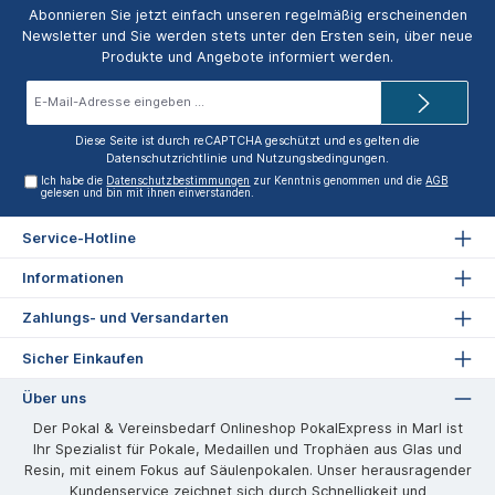
Abonnieren Sie jetzt einfach unseren regelmäßig erscheinenden
Newsletter und Sie werden stets unter den Ersten sein, über neue
Produkte und Angebote informiert werden.
E-
Mail-
Adresse*
Diese Seite ist durch reCAPTCHA geschützt und es gelten die
Datenschutzrichtlinie
und
Nutzungsbedingungen
.
Ich habe die
Datenschutzbestimmungen
zur Kenntnis genommen und die
AGB
gelesen und bin mit ihnen einverstanden.
Service-Hotline
Informationen
Zahlungs- und Versandarten
Sicher Einkaufen
Über uns
Der Pokal & Vereinsbedarf Onlineshop PokalExpress in Marl ist
Ihr Spezialist für Pokale, Medaillen und Trophäen aus Glas und
Resin, mit einem Fokus auf Säulenpokalen. Unser herausragender
Kundenservice zeichnet sich durch Schnelligkeit und