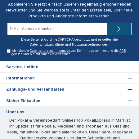
Abonnieren Sie jetzt einfach unseren regelmäßig erscheinenden
Newsletter und Sie werden stets unter den Ersten sein, über neue
Produkte und Angebote informiert werden.
E-
Mail-
Adresse*
Diese Seite ist durch reCAPTCHA geschützt und es gelten die
Datenschutzrichtlinie
und
Nutzungsbedingungen
.
Ich habe die
Datenschutzbestimmungen
zur Kenntnis genommen und die
AGB
gelesen und bin mit ihnen einverstanden.
Service-Hotline
Informationen
Zahlungs- und Versandarten
Sicher Einkaufen
Über uns
Der Pokal & Vereinsbedarf Onlineshop PokalExpress in Marl ist
Ihr Spezialist für Pokale, Medaillen und Trophäen aus Glas und
Resin, mit einem Fokus auf Säulenpokalen. Unser herausragender
Kundenservice zeichnet sich durch Schnelligkeit und